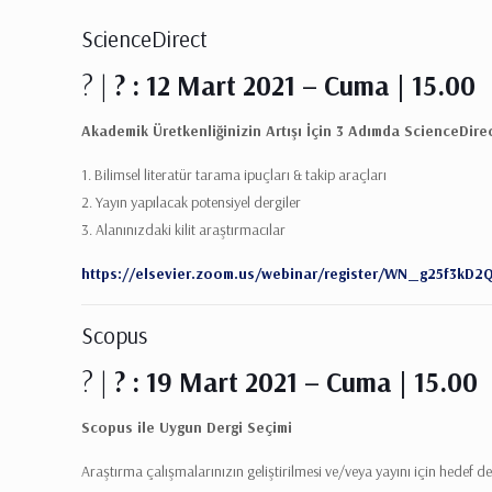
ScienceDirect
? |
? :
12 Mart 2021 – Cuma | 15.00
Akademik Üretkenliğinizin Artışı İçin 3 Adımda ScienceDire
1. Bilimsel literatür tarama ipuçları & takip araçları
2. Yayın yapılacak potensiyel dergiler
3. Alanınızdaki kilit araştırmacılar
https://elsevier.zoom.us/webinar/register/WN_g25f3kD
Scopus
? |
? :
19 Mart 2021 – Cuma | 15.00
Scopus ile Uygun Dergi Seçimi
Araştırma çalışmalarınızın geliştirilmesi ve/veya yayını için hedef de