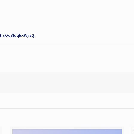
DITsOqBluqbXWysQ