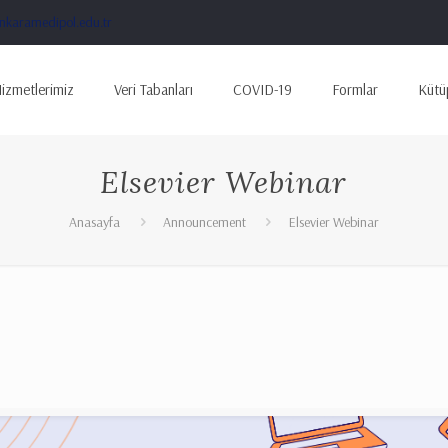
karamedipol.edu.tr
izmetlerimiz
Veri Tabanları
COVID-19
Formlar
Kütü
Elsevier Webinar
Anasayfa
Announcement
Elsevier Webinar