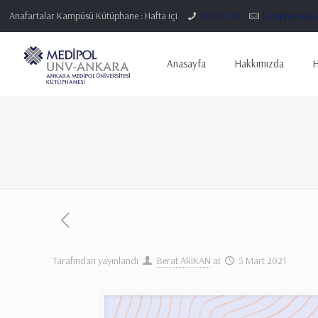
Anafartalar Kampüsü Kütüphane : Hafta içi
444 20 10
kutuphane@an
Anasayfa
Hakkımızda
H
Tarafından yayınlandı
Berat ARIKAN
at
5 Mart 2021