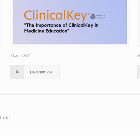
2 Kasım 2021
2
Devamını oku
şlerdir