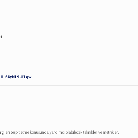
ct
2QH-6XyNL9UfLqw
rgileri tespit etme konusunda yardımcı olabilecek teknikler ve metrikler.