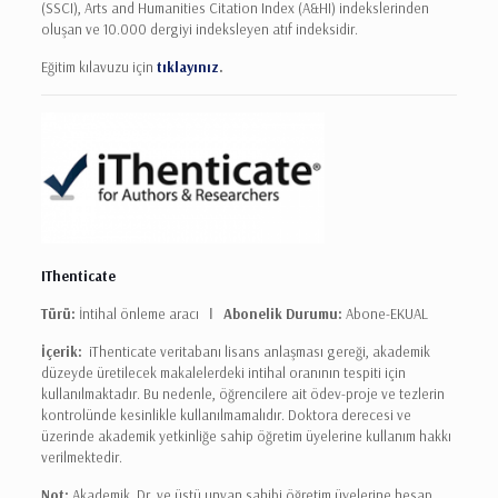
(SSCI), Arts and Humanities Citation Index (A&HI) indekslerinden
oluşan ve 10.000 dergiyi indeksleyen atıf indeksidir.
Eğitim kılavuzu için
tıklayınız
.
IThenticate
Türü:
İntihal önleme aracı Ι
Abonelik Durumu:
Abone-EKUAL
İçerik:
iThenticate veritabanı lisans anlaşması gereği, akademik
düzeyde üretilecek makalelerdeki intihal oranının tespiti için
kullanılmaktadır. Bu nedenle, öğrencilere ait ödev-proje ve tezlerin
kontrolünde kesinlikle kullanılmamalıdır. Doktora derecesi ve
üzerinde akademik yetkinliğe sahip öğretim üyelerine kullanım hakkı
verilmektedir.
Not:
Akademik Dr. ve üstü unvan sahibi öğretim üyelerine hesap