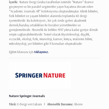
İçerik:
Nature Dergi Grubu tarafından isminde ‘’Nature‘‘ ibaresi
geçmeyen ve bir paralel segmentte yayın hayatına devam eden
‘’Academic Journals All’’ koleksiyonu oluşturulmuştur. Klinik bilimler,
fizik bilimleri ve yaşam bilimleri alanında toplamda 40 dergi
içermektedir. Bu koleksiyon , bir çok önde gelen akademik
dernek/kuruluş ortaklıkları ile beraber yönetilmekte ve
genişlemektedir. Abonelik ile birlikte 1997 yılına kadar geriye dönük
erişim sağlanabilmektedir. Temel olarak Biyoteknoloji, dişçilik,
eczacılık, ekoloji, fizik, imunoloji, kanser, kimya, malzeme bilimi,
mikrobiyoloji, yer bilimleri gibi 11 konudan oluşmaktadır.
Eğitim kılavuzu için
tıklayınız.
Nature Springer Journals
Türü:
E-Dergi veri tabanı Ι
Abonelik Durumu:
Abone