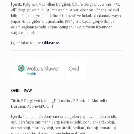
İçerik:
Palgrave Macmillan Dergileri, Nature Dergi Grubu’nun ’’PMJ
All’’ dergi paketini oluşturmaktadır. İktisat, ekonomi, finans, sosyal
bilimler, hukuk, yönetim bilimleri, filozofi ve hukuk alanlarında yayın
yapan 47 dergiden oluşmaktadır. 1997 yılına kadar geriye dönük
erişim sağlanmaktadır. Erişim SpringerLink platformu üzerinden
sağlanmaktadır.
Eğitim kılavuzu için
tıklayınız.
OVID – LWW
Türü:
E-Dergi veri tabanı_Tam metin / E-Book Ι
Abonelik
Durumu:
Abone-EKUAL Ι
İçerik:
Tıp alanında dünyanın önde gelen yayınevlerinden biridir.
400’den fazla tam metin dergi içermektedir. Konular kardiyoloji,
dermatoloji, mikrobiyoloji, hemşirelik, pediatri, üroloji, romatoloji
gibi pek çok tıp alanında yayın bulunmaktadır.