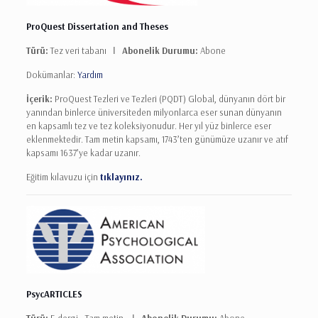
ProQuest Dissertation and Theses
Türü:
Tez veri tabanı Ι
Abonelik Durumu:
Abone
Dokümanlar:
Yardım
İçerik:
ProQuest Tezleri ve Tezleri (PQDT) Global, dünyanın dört bir
yanından binlerce üniversiteden milyonlarca eser sunan dünyanın
en kapsamlı tez ve tez koleksiyonudur. Her yıl yüz binlerce eser
eklenmektedir. Tam metin kapsamı, 1743’ten günümüze uzanır ve atıf
kapsamı 1637’ye kadar uzanır.
Eğitim kılavuzu için
tıklayınız.
PsycARTICLES