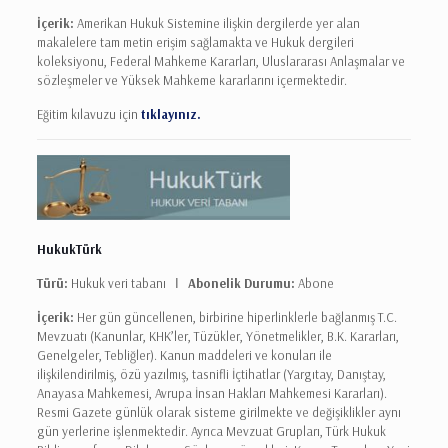
İçerik:
Amerikan Hukuk Sistemine ilişkin dergilerde yer alan
makalelere tam metin erişim sağlamakta ve Hukuk dergileri
koleksiyonu, Federal Mahkeme Kararları, Uluslararası Anlaşmalar ve
sözleşmeler ve Yüksek Mahkeme kararlarını içermektedir.
Eğitim kılavuzu için
tıklayınız.
HukukTürk
Türü:
Hukuk veri tabanı Ι
Abonelik Durumu:
Abone
İçerik:
Her gün güncellenen, birbirine hiperlinklerle bağlanmış T.C.
Mevzuatı (Kanunlar, KHK’ler, Tüzükler, Yönetmelikler, B.K. Kararları,
Genelgeler, Tebliğler). Kanun maddeleri ve konuları ile
ilişkilendirilmiş, özü yazılmış, tasnifli İçtihatlar (Yargıtay, Danıştay,
Anayasa Mahkemesi, Avrupa İnsan Hakları Mahkemesi Kararları).
Resmi Gazete günlük olarak sisteme girilmekte ve değişiklikler aynı
gün yerlerine işlenmektedir. Ayrıca Mevzuat Grupları, Türk Hukuk