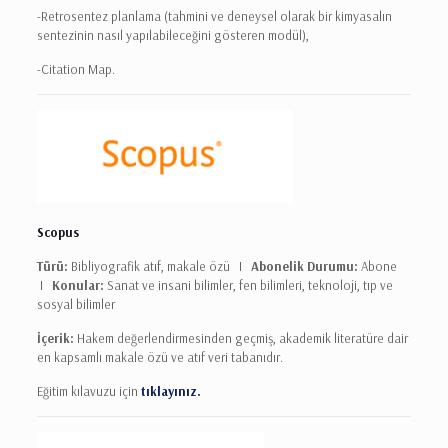
-Retrosentez planlama (tahmini ve deneysel olarak bir kimyasalın
sentezinin nasıl yapılabileceğini gösteren modül),
-Citation Map.
Scopus
Türü:
Bibliyografik atıf, makale özü I
Abonelik Durumu:
Abone
I
Konular:
Sanat ve insani bilimler, fen bilimleri, teknoloji, tıp ve
sosyal bilimler
İçerik:
Hakem değerlendirmesinden geçmiş, akademik literatüre dair
en kapsamlı makale özü ve atıf veri tabanıdır.
Eğitim kılavuzu için
tıklayınız.