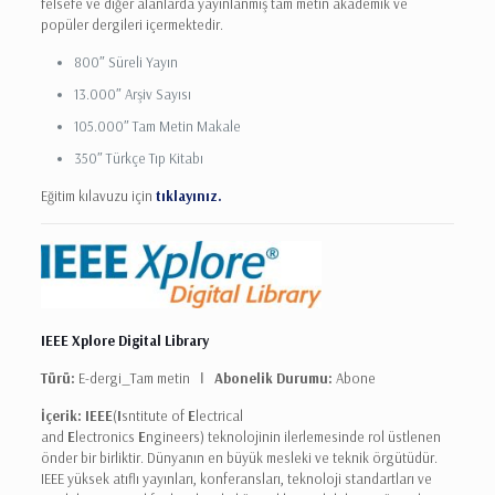
felsefe ve diğer alanlarda yayınlanmış tam metin akademik ve
popüler dergileri içermektedir.
800″ Süreli Yayın
13.000″ Arşiv Sayısı
105.000″ Tam Metin Makale
350″ Türkçe Tıp Kitabı
Eğitim kılavuzu için
tıklayınız.
IEEE Xplore Digital Library
Türü:
E-dergi_Tam metin Ι
Abonelik Durumu:
Abone
İçerik:
IEEE
(
I
sntitute of
E
lectrical
and
E
lectronics
E
ngineers) teknolojinin ilerlemesinde rol üstlenen
önder bir birliktir. Dünyanın en büyük mesleki ve teknik örgütüdür.
IEEE yüksek atıflı yayınları, konferansları, teknoloji standartları ve