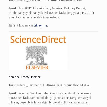
Türü:
E-dergi
_
Tam metin Ι
Abonelik Durumu:
Abone
İçerik:
PsycARTICLES veritabanı, Amerikan Psikoloji Derneği
tarafından yayınlanan yaklaşık 80’den fazla dergiye ait, 153.000’i
aşkın tam metinli makaleyi içermektedir.
Eğitim kılavuzu için
tıklayınız.
ScienceDirect/Elsevier
Türü:
E-dergi_Tam metin Ι
Abonelik Durumu:
Abone-EKUAL
İçerik:
Science Direct veritabanı, eski sayıları dahil olmak üzere
3.800’den fazla tam metinli dergi içermektedir. Dergiler; sosyal
bilimler, beşeri bilimler ve diğer birçok disiplini kapsamaktadır.