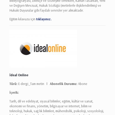
Bibliyografyası, Dilekçe ve Sözleşme örnekleri, Kanun Tasarıları, Yeni
ve Değişen Mevzuat, Hukuk Sözlüğü (metinlerle ilişkilendirilmiş) ve
Hukuki Duyurular gibi faydalı servisler yer almaktadır.
Eğitim kılavuzu için
tıklayınız.
İdeal Online
Türü:
E-dergi_Tam metin Ι
Abonelik Durumu:
Abone
İçerik:
Tarih, dil ve edebiyat, siyasal bilimler, eğitim, kültür ve sanat,
ekonomi ve finans, yönetim, bilgisayar ve internet, bilim ve
teknoloji, hukuk, sağ lık bilimleri, mühendislik, psikoloji, sosyololoji,