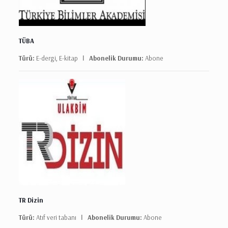
TÜBA
Türü:
E-dergi, E-kitap Ι
Abonelik Durumu:
Abone
TR Dizin
Türü:
Atıf veri tabanı Ι
Abonelik Durumu:
Abone