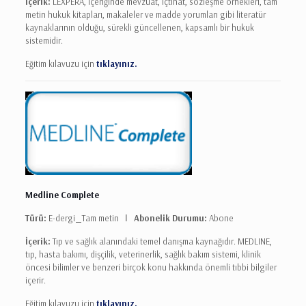
İçerik:
LEXPERA, içeriğinde mevzuat, içtihat, sözleşme örnekleri, tam
metin hukuk kitapları, makaleler ve madde yorumları gibi literatür
kaynaklarının olduğu, sürekli güncellenen, kapsamlı bir hukuk
sistemidir.
Eğitim kılavuzu için
tıklayınız.
Medline Complete
Türü:
E-dergi
_
Tam metin Ι
Abonelik Durumu:
Abone
İçerik:
Tıp ve sağlık alanındaki temel danışma kaynağıdır. MEDLINE,
tıp, hasta bakımı, dişçilik, veterinerlik, sağlık bakım sistemi, klinik
öncesi bilimler ve benzeri birçok konu hakkında önemli tıbbi bilgiler
içerir.
Eğitim kılavuzu için
tıklayınız.