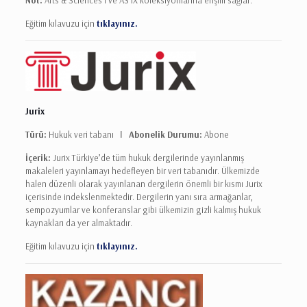
Not:
Arts & Sciences I ve AS IX koleksiyonlarına erişim sağlar.
Eğitim kılavuzu için
tıklayınız.
Jurix
Türü:
Hukuk veri tabanı Ι
Abonelik Durumu:
Abone
İçerik:
Jurix Türkiye’de tüm hukuk dergilerinde yayınlanmış
makaleleri yayınlamayı hedefleyen bir veri tabanıdır. Ülkemizde
halen düzenli olarak yayınlanan dergilerin önemli bir kısmı Jurix
içerisinde indekslenmektedir. Dergilerin yanı sıra armağanlar,
sempozyumlar ve konferanslar gibi ülkemizin gizli kalmış hukuk
kaynakları da yer almaktadır.
Eğitim kılavuzu için
tıklayınız.