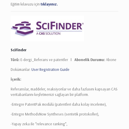
Eğitim kılavuzu için
tıklayınız.
SciFinder
Türü:
E-dergi_Referans ve patentler Ι
Abonelik Durumu:
Abone
Dokümanlar:
User Registration Guide
İçerik:
Referanslar, maddeler, reaksiyonlar ve daha fazlasını kapsayan CAS
veritabanlarını keşfetmenizi sağlayan bir platform.
-Entegre PatentPak modülü (patentleri daha kolay inceleme),
-Entegre MethodsNow Syntheses (sentetik protokoller),
-Yapay zeka ile “relevance ranking”,