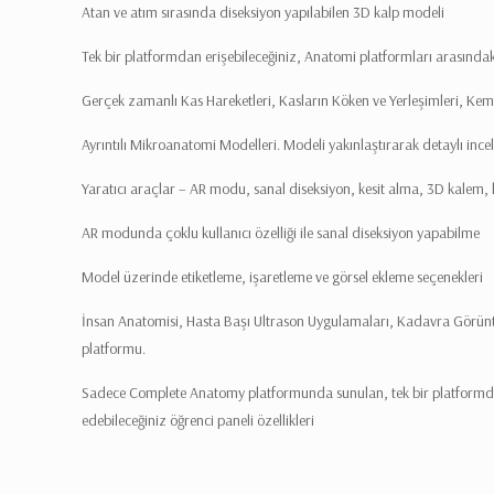
Atan ve atım sırasında diseksiyon yapılabilen 3D kalp modeli
Tek bir platformdan erişebileceğiniz, Anatomi platformları arasındaki
Gerçek zamanlı Kas Hareketleri, Kasların Köken ve Yerleşimleri, Kemik
Ayrıntılı Mikroanatomi Modelleri. Modeli yakınlaştırarak detaylı inc
Yaratıcı araçlar – AR modu, sanal diseksiyon, kesit alma, 3D kalem, 
AR modunda çoklu kullanıcı özelliği ile sanal diseksiyon yapabilme
Model üzerinde etiketleme, işaretleme ve görsel ekleme seçenekleri
İnsan Anatomisi, Hasta Başı Ultrason Uygulamaları, Kadavra Görünt
platformu.
Sadece Complete Anatomy platformunda sunulan, tek bir platformdan 
edebileceğiniz öğrenci paneli özellikleri