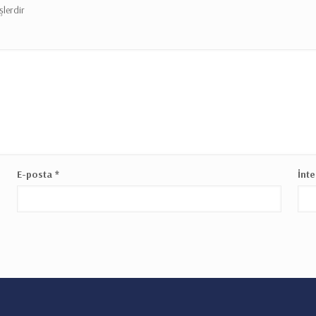
şlerdir
E-posta
*
İnte