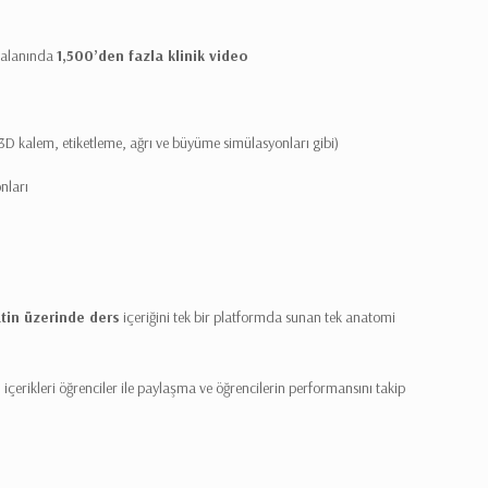
s alanında
1,500’den fazla klinik video
 3D kalem, etiketleme, ağrı ve büyüme simülasyonları gibi)
nları
tin üzerinde ders
içeriğini tek bir platformda sunan tek anatomi
rikleri öğrenciler ile paylaşma ve öğrencilerin performansını takip