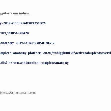
gulamasını indirin.
y-2019-mobile/id1309253074
2019/id1054948424
-anatomy-2019/id1141323850?mt=12
complete-anatomy-platform-2020/9nblggh40f2t?activetab=pivot:overv
etails?id=com.a3d4medical.completeanatomy
iyle kaydınızı tamamlayın.