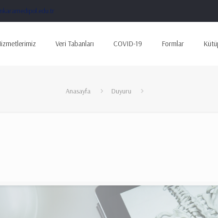
karamedipol.edu.tr
izmetlerimiz
Veri Tabanları
COVID-19
Formlar
Kütü
Anasayfa
Duyuru