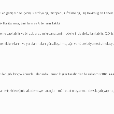
 en geniş video içeriği. Kardiyoloji, Ortopedi, Oftalmoloji, Diş Hekimliği ve Fitnes
 Haritalama, Sinirlerin ve Arterlerin Takibi
eleme yapılabilir ve birçok araç mikroanatomi modellerinde de kullanılabilir. (2D &
kemik kırıklarını ve yaralanmaları görselleştirme, ağrı ve hücre büyümesi simulasyo
üleri gibi birçok konuda, alanında uzman kişiler tarafından hazırlanmış
100 saa
erişebileceğiniz akademisyen araçları: müfredat oluşturma, ders kaydı yapma, içe