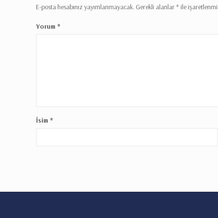
E-posta hesabınız yayımlanmayacak.
Gerekli alanlar
*
ile işaretlenmi
Yorum
*
İsim
*