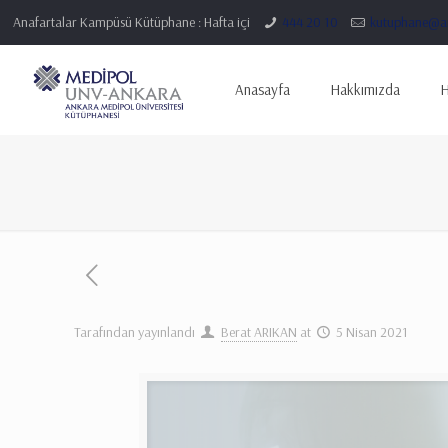
Anafartalar Kampüsü Kütüphane : Hafta içi
444 20 10
kutuphane@an
Anasayfa
Hakkımızda
H
Tarafından yayınlandı
Berat ARIKAN
at
5 Nisan 2021