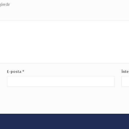
şlerdir
E-posta
*
İnte