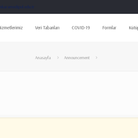
karamedipol.edu.tr
izmetlerimiz
Veri Tabanları
COVID-19
Formlar
Kütü
Anasayfa
Announcement