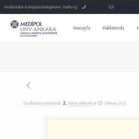
Anafartalar Kampüsü Kütüphane : Hafta içi
444 20 10
kutuphane@an
Anasayfa
Hakkımızda
H
Tarafından yayınlandı
Berat ARIKAN
at
5 Nisan 2021