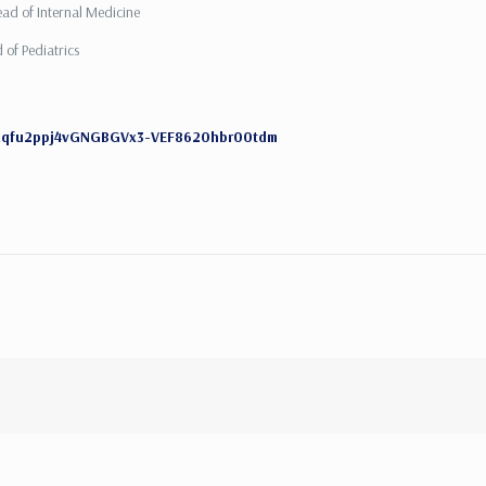
ead of Internal Medicine
 of Pediatrics
tZAqfu2ppj4vGNGBGVx3-VEF8620hbr00tdm