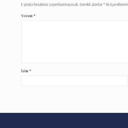
E-posta hesabınız yayımlanmayacak.
Gerekli alanlar
*
ile işaretlenmi
Yorum
*
İsim
*