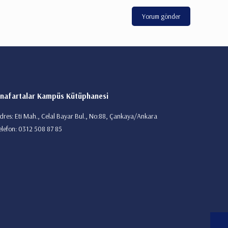
nafartalar Kampüs Kütüphanesi
dres: Eti Mah., Celal Bayar Bul., No:88, Çankaya/Ankara
elefon: 0312 508 87 85