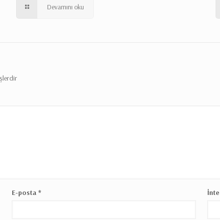
Devamını oku
şlerdir
E-posta
*
İnte