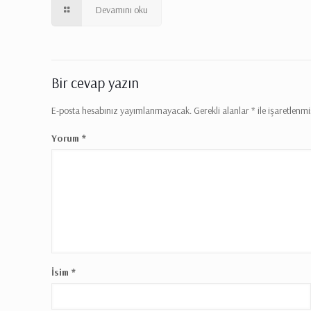
Devamını oku
Bir cevap yazın
E-posta hesabınız yayımlanmayacak.
Gerekli alanlar
*
ile işaretlenmi
Yorum
*
İsim
*