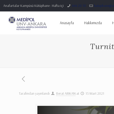
Anafartalar Kampüsü Kütüphane : Hafta içi
444 20 10
kutuphane@an
Anasayfa
Hakkımızda
H
Turnit
Tarafından yayınlandı
Berat ARIKAN
at
15 Mart 2021