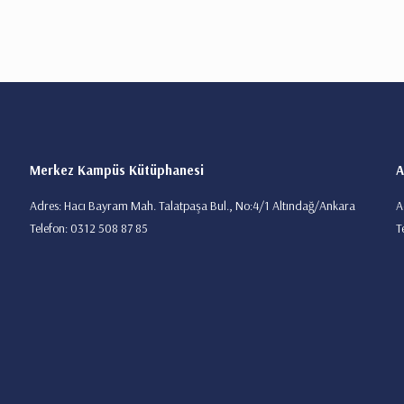
Merkez Kampüs Kütüphanesi
A
Adres: Hacı Bayram Mah. Talatpaşa Bul., No:4/1 Altındağ/Ankara
A
Telefon: 0312 508 87 85
T