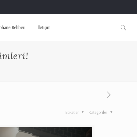
phane Rehberi
İletişim
imleri!
Etiketler
Kategoriler