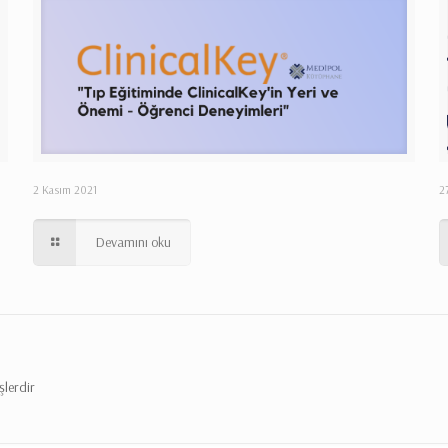
2 Kasım 2021
2
Devamını oku
şlerdir