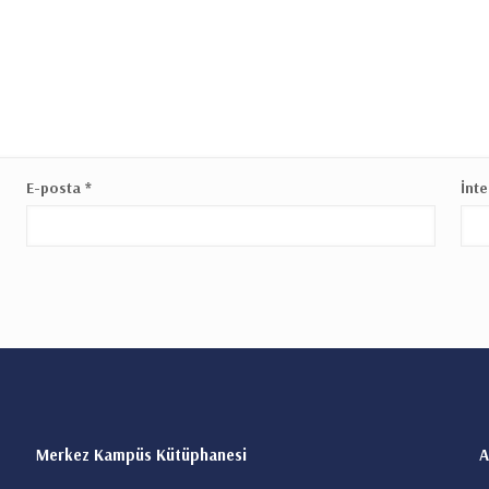
E-posta
*
İnte
Merkez Kampüs Kütüphanesi
A