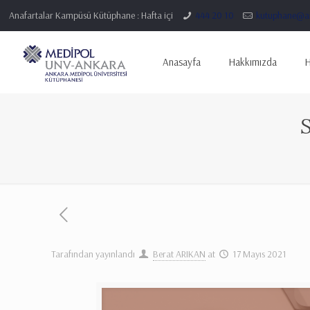
Anafartalar Kampüsü Kütüphane : Hafta içi
444 20 10
kutuphane@an
Anasayfa
Hakkımızda
H
Tarafından yayınlandı
Berat ARIKAN
at
17 Mayıs 2021