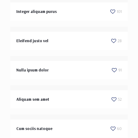
Integer aliquam purus
101
Eleifend justo vel
28
Nulla ipsum dolor
91
Aliquam sem amet
52
Cum sociis natoque
60