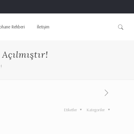
phane Rehberi
İletişim
Açılmıştır!
r!
Etiketler
Kategoriler