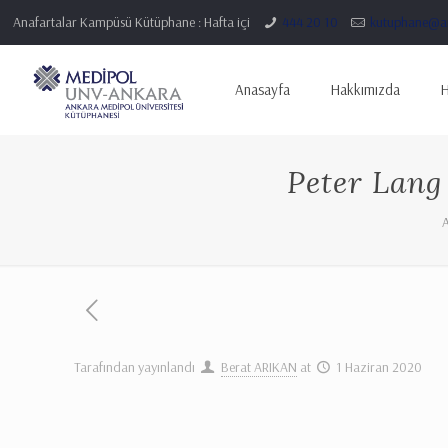
Anafartalar Kampüsü Kütüphane : Hafta içi
444 20 10
kutuphane@an
Anasayfa
Hakkımızda
H
Peter Lang
Tarafından yayınlandı
Berat ARIKAN
at
1 Haziran 2020