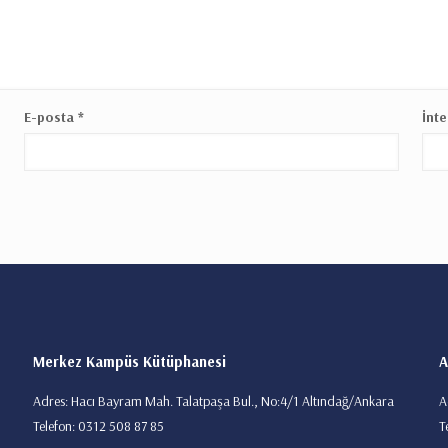
E-posta
*
İnte
Merkez Kampüs Kütüphanesi
A
Adres: Hacı Bayram Mah. Talatpaşa Bul., No:4/1 Altındağ/Ankara
A
Telefon: 0312 508 87 85
T