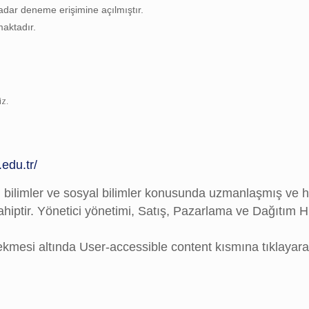
kadar deneme erişimine
açılmıştır.
maktadır.
i
z.
edu.tr/
bilimler ve sosyal bilimler konusunda uzmanlaşmış ve her
hiptir. Yönetici yönetimi, Satış, Pazarlama ve Dağıtım H
kmesi altında User-accessible content kısmına tıklayarak