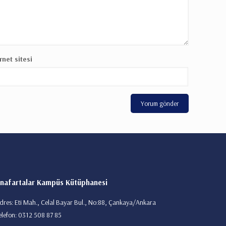
rnet sitesi
nafartalar Kampüs Kütüphanesi
dres: Eti Mah., Celal Bayar Bul., No:88, Çankaya/Ankara
elefon: 0312 508 87 85