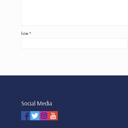
İsim
*
Social Media