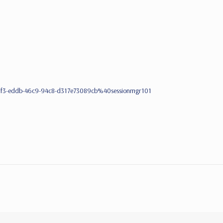
4a6f3-eddb-46c9-94c8-d317e73089cb%40sessionmgr101