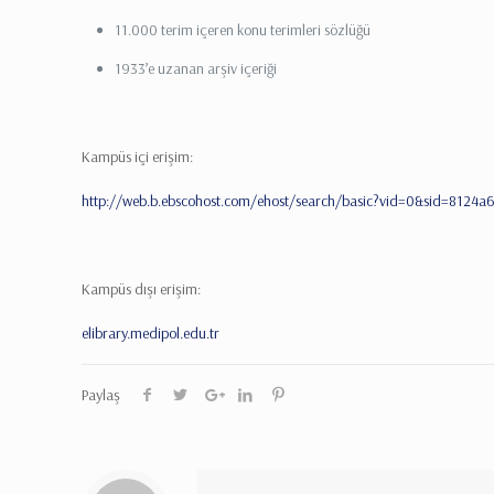
11.000 terim içeren konu terimleri sözlüğü
1933’e uzanan arşiv içeriği
Kampüs içi erişim:
http://web.b.ebscohost.com/ehost/search/basic?vid=0&sid=812
Kampüs dışı erişim:
elibrary.medipol.edu.tr
Paylaş