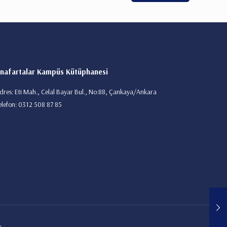
nafartalar Kampüs Kütüphanesi
dres: Eti Mah., Celal Bayar Bul., No:88, Çankaya/Ankara
elefon: 0312 508 87 85
ı