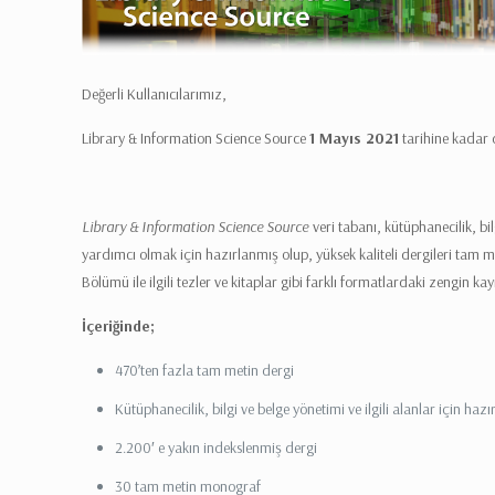
Değerli Kullanıcılarımız,
Library & Information Science Source
1 Mayıs 2021
tarihine kadar 
Library & Information Science Source
veri tabanı, kütüphanecilik, bi
yardımcı olmak için hazırlanmış olup, yüksek kaliteli dergileri tam met
Bölümü ile ilgili tezler ve kitaplar gibi farklı formatlardaki zengin k
İçeriğinde;
470’ten fazla tam metin dergi
Kütüphanecilik, bilgi ve belge yönetimi ve ilgili alanlar için haz
2.200′ e yakın indekslenmiş dergi
30 tam metin monograf