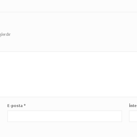
şlerdir
E-posta
*
İnte