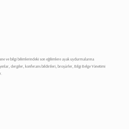
hane ve bilgi bilimlerindeki son eğilimlere ayak uydurmalarına
nlar, dergiler, konferans bildirileri, broşürler, Bilgi Belge Yönetimi
r.