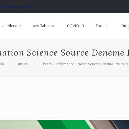
karamedipol.edu.tr
izmetlerimiz
Veri Tabanları
COVID-19
Formlar
Kütü
mation Science Source Deneme E
yfa
Duyuru
Library & Information Science Source Deneme Erişimine 