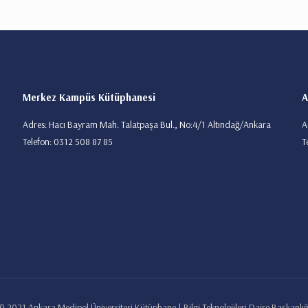
Merkez Kampüs Kütüphanesi
A
Adres: Hacı Bayram Mah. Talatpaşa Bul., No:4/1 Altındağ/Ankara
A
Telefon: 0312 508 87 85
T
© 2021 Ankara Medipol Üniversitesi Kütüphane | Bilgi Teknolojileri Daire Başkanlığ