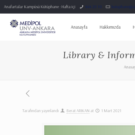
Anafartalar Kampüsü Kütüphane : Hafta içi
444 20 10
kutuphane@an
Anasayfa
Hakkımızda
H
Library & Infor
Anasa
Tarafından yayınlandı
Berat ARIKAN
at
1 Mart 2021