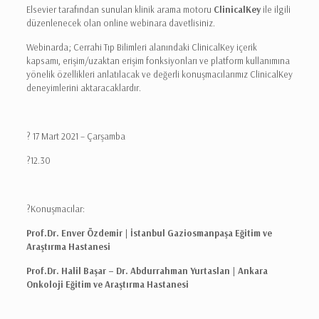
Elsevier tarafından sunulan klinik arama motoru
ClinicalKey
ile ilgili
düzenlenecek olan
online
webinara
davetlisiniz.
Webinarda; Cerrahi Tıp Bilimleri alanındaki ClinicalKey içerik
kapsamı, erişim/uzaktan erişim fonksiyonları ve platform kullanımına
yönelik özellikleri anlatılacak ve değerli konuşmacılarımız ClinicalKey
deneyimlerini aktaracaklardır.
? 17 Mart 2021 – Çarşamba
?12.30
?Konuşmacılar:
Prof.Dr. Enver Özdemir | İstanbul Gaziosmanpaşa Eğitim ve
Araştırma Hastanesi
Prof.Dr. Halil Başar – Dr. Abdurrahman Yurtaslan | Ankara
Onkoloji Eğitim ve Araştırma Hastanesi