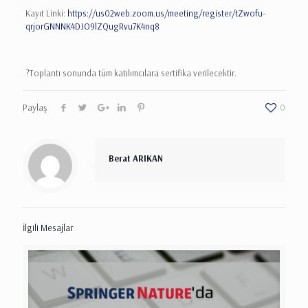
Kayıt Linki:
https://us02web.zoom.us/meeting/register/tZwofu-
qrjorGNNNK4DJO9lZQugRvu7K4nq8
?Toplantı sonunda tüm katılımcılara sertifika verilecektir.
Paylaş
0
Berat ARIKAN
İlgili Mesajlar