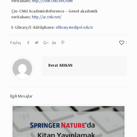
veritabanı;
http://cstm.cnki.net/stmt
Çin-CNKI AcademicReference – Genel akademik
veritabanı;
http://ar.cnki.net/
E-Library/E-Kütüphane:
elibrary.medipol.edu.tr
Paylaş
1
Berat ARIKAN
İlgili Mesajlar