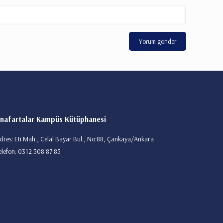
nafartalar Kampüs Kütüphanesi
dres: Eti Mah., Celal Bayar Bul., No:88, Çankaya/Ankara
elefon: 0312 508 87 85