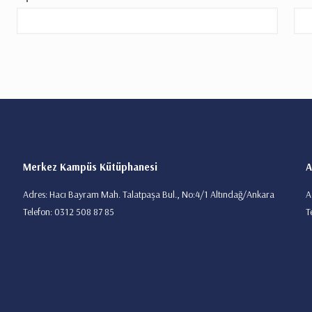
Merkez Kampüs Kütüphanesi
A
Adres: Hacı Bayram Mah. Talatpaşa Bul., No:4/1 Altındağ/Ankara
A
Telefon: 0312 508 87 85
T