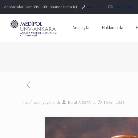
Anafartalar Kampüsü Kütüphane : Hafta içi
444 20 10
kutuphane@an
Anasayfa
Hakkımızda
H
Tarafından yayınlandı
Berat ARIKAN
at
1 Ekim 2021