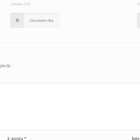
2 Kasım 2021
2
Devamını oku
şlerdir
E-posta
*
İnte