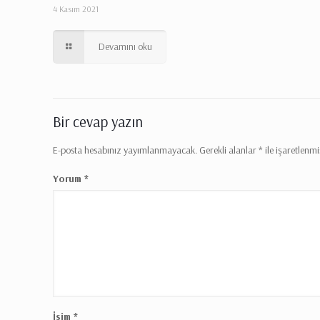
4 Kasım 2021
Devamını oku
Bir cevap yazın
E-posta hesabınız yayımlanmayacak.
Gerekli alanlar
*
ile işaretlenmi
Yorum
*
İsim
*