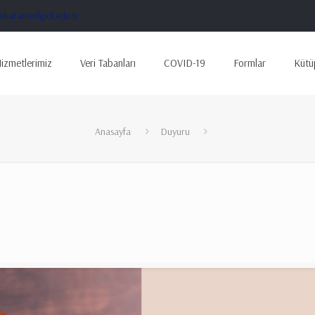
karamedipol.edu.tr
izmetlerimiz
Veri Tabanları
COVID-19
Formlar
Kütü
Anasayfa
Duyuru