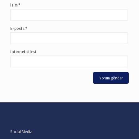
İsim
*
E-posta
*
İnternet sitesi
Social Media