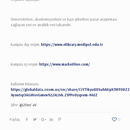
Üniversitelere, akademisyenlere ve bazı şirketlere pazar araştırması
sağlayan veri ve analitik veri tabanıdır.
Kampüs dışı erişim:
https://www.elibrary.medipol.edu.tr
Kampüs içi erişim:
https://www.marketline.com/
Kullanım Kılavuzu:
https://globaldata.zoom.us/rec/share/CiY7ikyu88SuhbUpX5WT08Z
AyswSqOAGWovGmvw922ALJvk.Z1PPo0yqvem-N4JZ
Şifre:
@2Vnv^aV
Paylaş
0