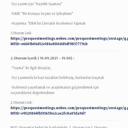
-Tez yazımı için “Hazırlık Aşaması”
-Teklif: “Bir Konuyu Seçme ve İyileştirme”
-Araştırma: “Etkili bir Literatür İncelemesi Yapmak
1.Oturum Link:
https://proquestmeetings.webex.com/proquestmeetings/onstage/g.
MTID=e6601b06d12e186e880dd4df9857779cb
2.Oturum İçerik ( 14.09.2021 – 14.00) :
-“Yazma” ile ilgili detaylar,
-Tez yazımında ki bazı tuzakları belirleyip, bunlardan kaçmak
-Tezlerinizi yayınlamak ve araştırmanızı güçlendirmek için
seçeneklerini değerlendirme
2.Oturum Link:
https://proquestmeetings.webex.com/proquestmeetings/onstage/g.
MTID=e9520864fb515638e2cae2fc8a05da9d7
NOT: Oturumlar birbiri ile bağlantılıdır. 2. Oturum için 1. Oturuma