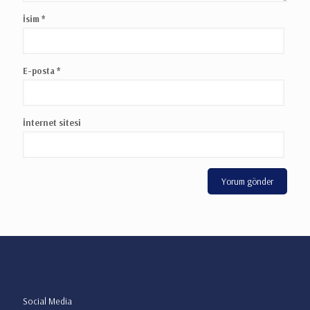
İsim
*
E-posta
*
İnternet sitesi
Social Media