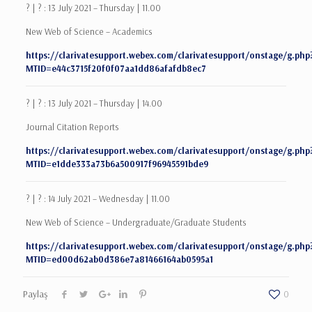
? | ? : 13 July 2021 – Thursday | 11.00
New Web of Science – Academics
https://clarivatesupport.webex.com/clarivatesupport/onstage/g.php
MTID=e44c3715f20f0f07aa1dd86afafdb8ec7
? | ? : 13 July 2021 – Thursday | 14.00
Journal Citation Reports
https://clarivatesupport.webex.com/clarivatesupport/onstage/g.php
MTID=e1dde333a73b6a500917f96945591bde9
? | ? : 14 July 2021 – Wednesday | 11.00
New Web of Science – Undergraduate/Graduate Students
https://clarivatesupport.webex.com/clarivatesupport/onstage/g.php
MTID=ed00d62ab0d386e7a81466164ab0595a1
Paylaş
0