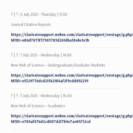
? | ? : 6 July 2021 – Thursday | 11.00
Journal Citation Reports
https://clarivatesupport.webex.com/clarivatesupport/onstage/g.php
MTID=e86d7075f37103785d261dba58ebc4c1b
? | ? : 7 July 2021 – Wednesday | 14.00
New Web of Science – Undergraduate/Graduate Students
https://clarivatesupport.webex.com/clarivatesupport/onstage/g.php
MTID=e5329776dcd21542184af2f9cddd92219
? | ? : 7 July 2021 – Wednesday | 16.00
New Web of Science – Academics
https://clarivatesupport.webex.com/clarivatesupport/onstage/g.php
MTID=e784af476d2cd087d2f7b4e7ae84712cd