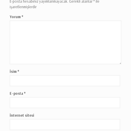
E-posta hesabınız yayımlanmayacak.
Gerekli alanlar
*
ile
işaretlenmişlerdir
Yorum
*
İsim
*
E-posta
*
İnternet sitesi