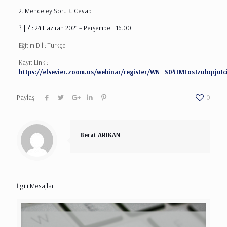
2. Mendeley Soru & Cevap
? | ? : 24 Haziran 2021 – Perşembe | 16.00
Eğitim Dili: Türkçe
Kayıt Linki:
https://elsevier.zoom.us/webinar/register/WN_S04TMLosTzubqrjuIc
Paylaş
0
Berat ARIKAN
İlgili Mesajlar