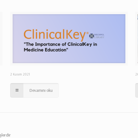
2 Kasım 2021
2
Devamını oku
şlerdir