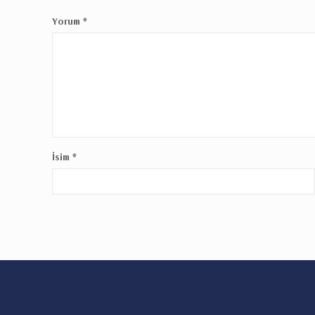
Yorum
*
İsim
*