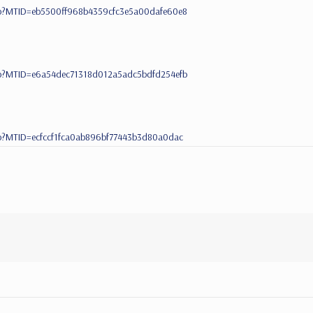
g.php?MTID=eb5500ff968b4359cfc3e5a00dafe60e8
g.php?MTID=e6a54dec71318d012a5adc5bdfd254efb
.php?MTID=ecfccf1fca0ab896bf77443b3d80a0dac