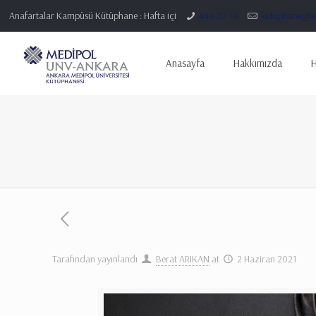
Anafartalar Kampüsü Kütüphane : Hafta içi
444 20 10
kutuphane@an
Anasayfa
Hakkımızda
H
Tarafından yayınlandı
Berat ARIKAN
at
2 Haziran 2021