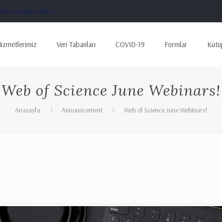
karamedipol.edu.tr
izmetlerimiz
Veri Tabanları
COVID-19
Formlar
Kütü
Web of Science June Webinars!
Anasayfa
Announcement
Web of Science June Webinars!